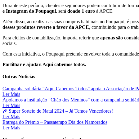
Durante este período, clientes e seguidores podem contribuir de forma
e Instagram do Poupaqui
, será
doado 1 euro
à APCE.
Além disso, ao realizar as suas compras habituais no Poupaqui, é pos
desses produtos reverte a favor da APCE
, contribuindo para o trab
Para efeitos de contabilização, importa referir que
apenas são conside
sociais.
Com esta iniciativa, o Poupaqui pretende envolver toda a comunidade
Partilhar é ajudar. Aqui cabemos todos.
Outras Noticias
Campanha solidária “Aqui Cabemos Todos” apoia a Associação de Par
Ler Mais
Apoiamos a instituição “Chão dos Meninos” com a campanha solidár
Ler Mais
🎉 Super Sorteio de Natal 2024 – Já Temos Vencedores!
Ler Mais
Entrega do Prémio – Passatempo Dia dos Namorados
Ler Mais